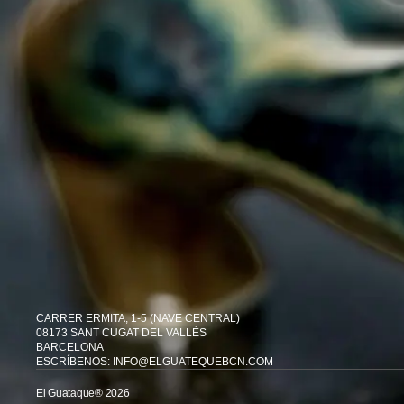
CARRER ERMITA, 1-5 (NAVE CENTRAL)
08173 SANT CUGAT DEL VALLÈS
BARCELONA
ESCRÍBENOS: INFO@ELGUATEQUEBCN.COM
El Guataque® 2026