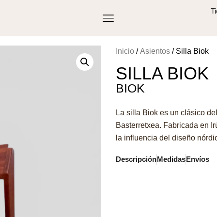
T
Inicio
/
Asientos
/ Silla Biok
SILLA BIOK
BIOK
La silla Biok es un clásico de
Basterretxea. Fabricada en I
la influencia del diseño nórdi
Descripción
Medidas
Envíos