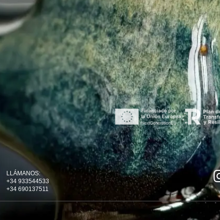
LLÁMANOS:
+34 933544533
+34 690137511