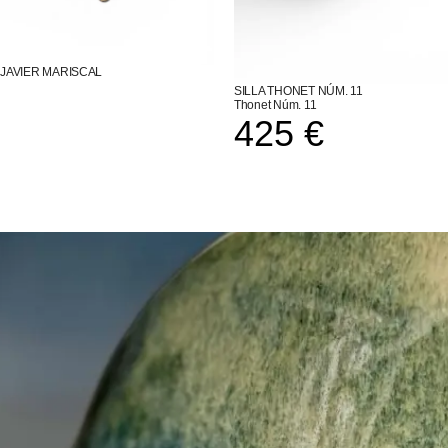
 JAVIER MARISCAL
SILLA THONET NÚM. 11
Thonet Núm. 11
425
€