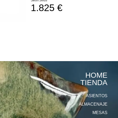
Sillón Sirius
1.825
€
HOME
TIENDA
ASIENTOS
ALMACENAJE
MESAS