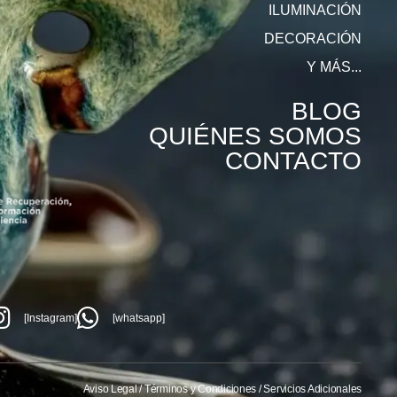
ILUMINACIÓN
DECORACIÓN
Y MÁS...
BLOG
QUIÉNES SOMOS
CONTACTO
[Instagram]
[whatsapp]
Aviso Legal
/
Términos y Condiciones
/
Servicios Adicionales