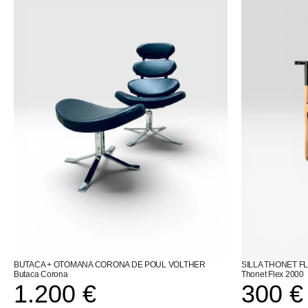
BUTACA + OTOMANA CORONA DE POUL VOLTHER
SILLA THONET F
Butaca Corona
Thonet Flex 2000
1.200
€
300
€